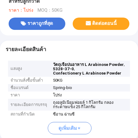
สำหรับลูกกวาด
ราคา：โปร่ง
MOQ：50KG
ราคาถูกที่สุด
ติดต่อตอนนี้
รายละเอียดสินค้า
,
วัตถุเจือปนอาหาร L Arabinose Powder
แสงสูง
,
5328-37-0
Confectionery L Arabinose Powder
จำนวนสั่งซื้อขั้นต่ำ
50KG
ชื่อแบรนด์
Spring-bio
ราคา
โปร่ง
ถุงอลูมิเนียมฟอยล์ 1 กิโลกรัม กลอง
รายละเอียดการบรรจุ
กระดาษแข็ง 25 กิโลกรัม
สถานที่กำเนิด
ซีอาน ฉ่านซี
ดูเพิ่มเติม