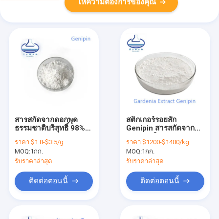
ให้ความต้องการของคุณ
สารสกัดจากดอกพุด
สติ๊กเกอร์รอยสัก
ธรรมชาติบริสุทธิ์ 98%
Genipin สารสกัดจากพุด
6902-77-8 ผง Genipin
ธรรมชาติ CAS 6902-
ราคา:
$1.8-$3.5/g
ราคา:
$1200-$1400/kg
เกรดดูแลสุขภาพ
77-8
MOQ:
1กก.
MOQ:
1กก.
รับราคาล่าสุด
รับราคาล่าสุด
ติดต่อตอนนี้
ติดต่อตอนนี้