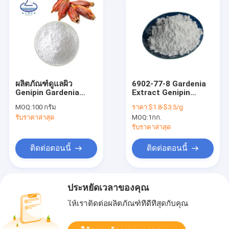
ผลิตภัณฑ์ดูแลผิว
6902-77-8 Gardenia
Genipin Gardenia
Extract Genipin
Extract CAS 6902-77-
Powder Healthcare
MOQ:
100 กรัม
ราคา:
$1.8-$3.5/g
8
Grade
รับราคาล่าสุด
MOQ:
1กก.
รับราคาล่าสุด
ติดต่อตอนนี้
ติดต่อตอนนี้
ประหยัดเวลาของคุณ
ให้เราติดต่อผลิตภัณฑ์ที่ดีที่สุดกับคุณ