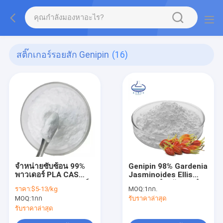
สติ๊กเกอร์รอยสัก Genipin
(16)
จําหน่ายซับซ้อน 99%
Genipin 98% Gardenia
พาวเดอร์ PLA CAS
Jasminoides Ellis
26100-51-6 พาวเดอร์
Extract สำหรับการทำ
ราคา:
$5-13/kg
MOQ:
1กก.
กรดโพลีแลคติก
ของเหลวสัก
MOQ:
1กก
รับราคาล่าสุด
รับราคาล่าสุด