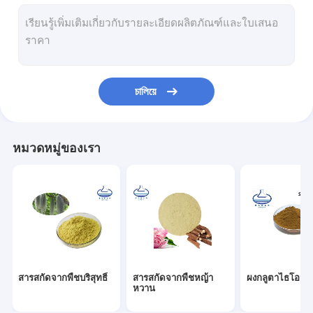
ผงสารต้านอนุมูลอิสระ
แอล เออร์โกไธโอนีน พาวเดอร์
ผงกรด Ferulic
চালিয়ে
ผงกรดคลอโรเจนิก
ผงไฟโคไซยานิน
หมวดหมู่ของเรา
ผงอิริทริทอลบริสุทธิ์
สารสกัดจากชะเอมอินทรีย์
ผงใยอาหาร
ผงสารสกัดจากลูทีน
สารสกัดจากพืชบริสุทธิ์
สารสกัดจากพืชหญ้า
ผงกลูตาไธโอน
ผงให้ความหวาน
หวาน