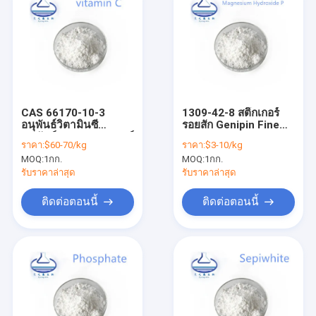
CAS 66170-10-3
1309-42-8 สติ๊กเกอร์
อนุพันธ์วิตามินซี
รอยสัก Genipin Fine
อนุพันธ์ของกรดแอสคอร์
Magnesium
ราคา:
$60-70/kg
ราคา:
$3-10/kg
บิก
Hydroxide Powder
MOQ:
1กก.
MOQ:
1กก.
รับราคาล่าสุด
รับราคาล่าสุด
ติดต่อตอนนี้
ติดต่อตอนนี้
บ้าน
สินค้า
วิดีโอ