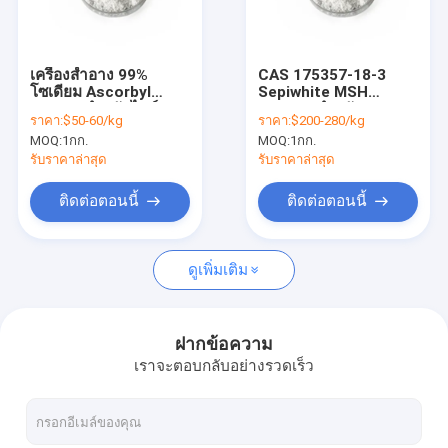
เกี่ยวกับเรา
ทัวร์โรงงาน
เครื่องสำอาง 99%
CAS 175357-18-3
โซเดียม Ascorbyl
Sepiwhite MSH
ควบคุมคุณภาพ
ฟอสเฟตสำหรับไวท์เทน
Powder สำหรับการฟอก
ราคา:
$50-60/kg
ราคา:
$200-280/kg
นิ่ง
สีผิว
MOQ:
1กก.
MOQ:
1กก.
ติดต่อเรา
รับราคาล่าสุด
รับราคาล่าสุด
ขอใบเสนอราคา
ติดต่อตอนนี้
ติดต่อตอนนี้
ดูเพิ่มเติม
สารสกัดจากพืชบริสุทธิ์
สารสกัดจากพืชหญ้าหวาน
ฝากข้อความ
เราจะตอบกลับอย่างรวดเร็ว
ผงกลูตาไธโอน
ผงแท็กซี่โฟลิน