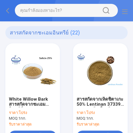
สารสกัดจากชะเอมอินทรีย์
(22)
White Willow Bark
สารสกัดจากเห็ดชิตาเกะ
สารสกัดจากชะเอม
50% Lentinan 37339-
อินทรีย์ 138-52-3
90-5 ผงสีเหลืองสี
ราคา:
โปร่ง
ราคา:
โปร่ง
Brown Fine Powder
น้ำตาล
MOQ:
1กก.
MOQ:
1กก.
รับราคาล่าสุด
รับราคาล่าสุด