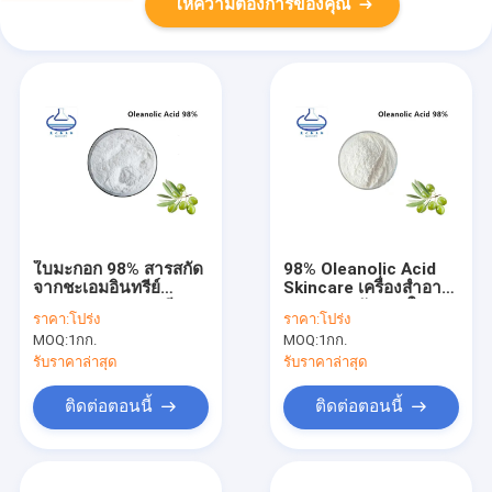
ให้ความต้องการของคุณ
ใบมะกอก 98% สารสกัด
98% Oleanolic Acid
จากชะเอมอินทรีย์
Skincare เครื่องสำอาง
Hydroxytyrosol มี
เกรดสารสกัดจากใบ
ราคา:
โปร่ง
ราคา:
โปร่ง
ความบริสุทธิ์สูง
มะกอกธรรมชาติ
MOQ:
1กก.
MOQ:
1กก.
รับราคาล่าสุด
รับราคาล่าสุด
ติดต่อตอนนี้
ติดต่อตอนนี้