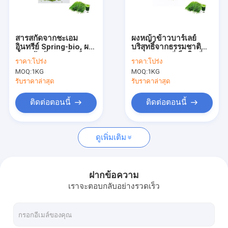
เกี่ยวกับเรา
ทัวร์โรงงาน
สารสกัดจากชะเอม
ผงหญ้าข้าวบาร์เลย์
อินทรีย์ Spring-bio, ผง
บริสุทธิ์จากธรรมชาติ
ควบคุมคุณภาพ
น้ำหญ้าข้าวบาร์เลย์
เกรดอาหารที่เก็บในที่
ราคา:
โปร่ง
ราคา:
โปร่ง
สำหรับอาหารเพื่อ
แห้งและเย็น
MOQ:
1KG
MOQ:
1KG
สุขภาพ
ติดต่อเรา
รับราคาล่าสุด
รับราคาล่าสุด
ขอใบเสนอราคา
ติดต่อตอนนี้
ติดต่อตอนนี้
ดูเพิ่มเติม
สารสกัดจากพืชบริสุทธิ์
สารสกัดจากพืชหญ้าหวาน
ฝากข้อความ
เราจะตอบกลับอย่างรวดเร็ว
ผงกลูตาไธโอน
ผงแท็กซี่โฟลิน