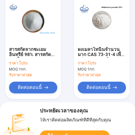
สารสกัดจากชะเอม
ผงเมลาโทนินจำนวน
อินทรีย์ 98% สารสกัด
มาก CAS 73-31-4 เพื่อ
จากใบ Ligustrum
ปรับปรุงความจำการ
ราคา:
โปร่ง
ราคา:
โปร่ง
Lucidum CAS 508-02-
นอนหลับที่ดี
MOQ:
1กก.
MOQ:
1กก.
1
รับราคาล่าสุด
รับราคาล่าสุด
ติดต่อตอนนี้
ติดต่อตอนนี้
ประหยัดเวลาของคุณ
ให้เราติดต่อผลิตภัณฑ์ที่ดีที่สุดกับคุณ