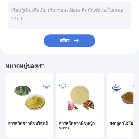
ผงสารต้านอนุมูลอิสระ
แอล เออร์โกไธโอนีน พาวเดอร์
ผงกรด Ferulic
চালিয়ে
ผงกรดคลอโรเจนิก
ผงไฟโคไซยานิน
หมวดหมู่ของเรา
ผงอิริทริทอลบริสุทธิ์
สารสกัดจากชะเอมอินทรีย์
ผงใยอาหาร
ผงสารสกัดจากลูทีน
สารสกัดจากพืชบริสุทธิ์
สารสกัดจากพืชหญ้า
ผงกลูตาไธโอน
ผงให้ความหวาน
หวาน