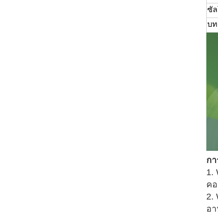
ซั
บท
กา
1.
คอ
2.
อา