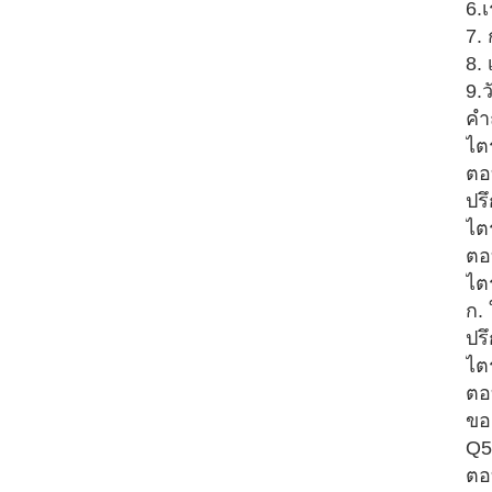
6.
7.
8.
9.ว
คำ
ไต
ตอ
ปร
ไต
ตอ
ไตร
ก. 
ปร
ไต
ตอ
ขอ
Q5.
ตอ