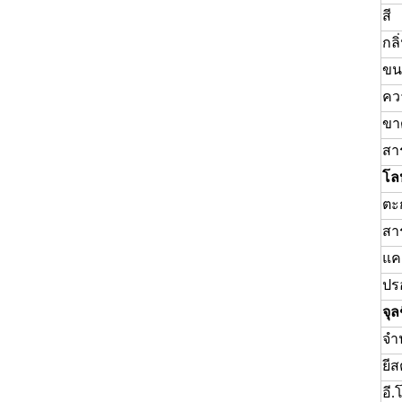
สี
กล
ขน
คว
ขา
สา
โล
ตะก
สาร
แคด
ปร
จุล
จำ
ยี
อี