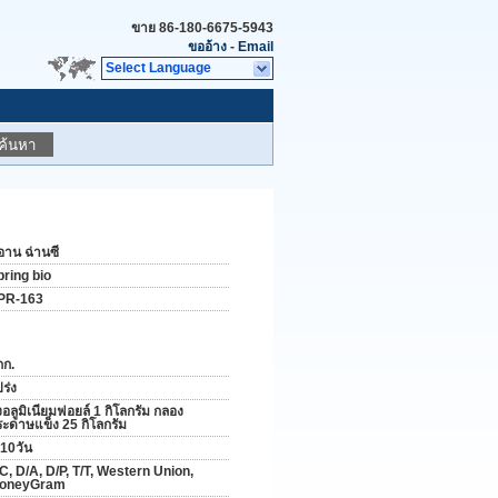
ขาย
86-180-6675-5943
ขออ้าง
-
Email
Select Language
ค้นหา
อาน ฉ่านซี
pring bio
PR-163
กก.
ร่ง
งอลูมิเนียมฟอยล์ 1 กิโลกรัม กลอง
ระดาษแข็ง 25 กิโลกรัม
-10วัน
C, D/A, D/P, T/T, Western Union,
oneyGram