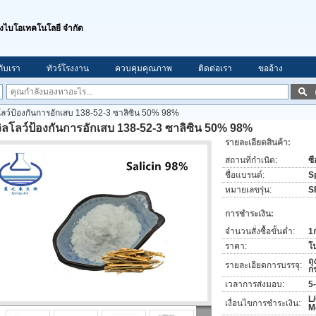
ิงไบโอเทคโนโลยี จำกัด
วกับเรา
ทัวร์โรงงาน
ควบคุมคุณภาพ
ติดต่อเรา
ขออ้าง
โลว์ป้องกันการอักเสบ 138-52-3 ซาลิซิน 50% 98%
ิลโลว์ป้องกันการอักเสบ 138-52-3 ซาลิซิน 50% 98%
รายละเอียดสินค้า:
สถานที่กำเนิด:
ซี
ชื่อแบรนด์:
S
หมายเลขรุ่น:
S
การชำระเงิน:
จำนวนสั่งซื้อขั้นต่ำ:
1
ราคา:
โป
ถุ
รายละเอียดการบรรจุ:
ก
เวลาการส่งมอบ:
5
L/
เงื่อนไขการชำระเงิน:
M