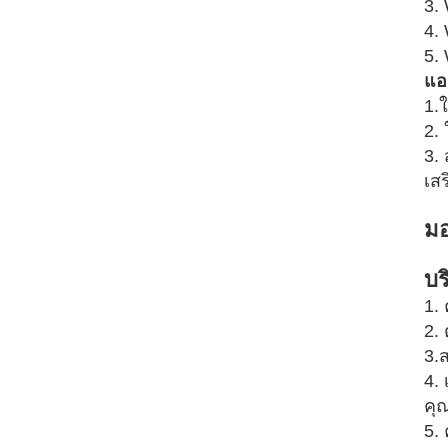
3. 
4.
5.
แอ
1.
2.
3.
เส
มอ
บร
1.
2.
3.
4.
คุ
5.