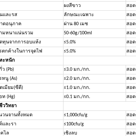
ผงสีขาว
สอด
ิ่นและรส
ลักษณะเฉพาะ
สอด
าดอนุภาค
ผ่าน 80 เมช
สอด
ามหนาแน่นรวม
50-60g/100ml
สอด
ดทุนจากการอบแห้ง
≤5.0%
สอด
รตกค้างในการจุดไฟ
≤5.0%
สอด
หะหนัก
ั่ว (Pb)
≤3.0 มก./กก.
สอด
หนู (As)
≤2.0 มก./กก.
สอด
เมียม(ซีดี)
≤1.0 มก./กก.
สอด
อท (Hg)
≤0.1 มก./กก.
สอด
ชีววิทยา
นวนจานทั้งหมด
≤1,000cfu/g
สอด
สต์และรา
≤100cfu/g
สอด
.โคไล
เชิงลบ
สอด