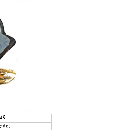
พธ์
คล้อง