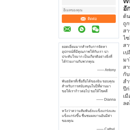
Wh
อั
ต้
ติดต่อ
ถู
สา
ไซล
สา
ยอดเยี่ยมมากสำหรับการจัดหา
อุปกรณ์ที่มีคุณภาพให้กับเรา น่า
เป
ประทับใจมาก เป็นเกียรติอย่างยิ่งที่
มา
ได้ร่วมงานกับพวกคุณ
สา
—— Antony
กั
สำ
พันธมิตรที่เชื่อถือได้ของฉัน ขอบคุณ
สำหรับการสนับสนุนในปีที่ผ่านมา
ปี
ขอให้เราก้าวต่อไป ขอให้โชคดี
เม
—— Dianna
ลด
หวังว่าความสัมพันธ์จะแข็งแกร่งและ
แข็งแกร่งขึ้น ชื่นชมผลงานอันมีค่า
ของคุณ
—— CathyL