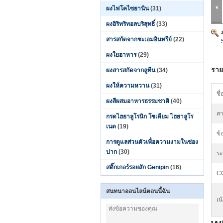
ผงไฟโคไซยานิน
(31)
ผงอิริทริทอลบริสุทธิ์
(33)
สารสกัดจากชะเอมอินทรีย์
(22)
ผงใยอาหาร
(29)
ราย
ผงสารสกัดจากลูทีน
(34)
ผงให้ความหวาน
(31)
ชื
ผงสีผสมอาหารธรรมชาติ
(40)
สา
กรดไฮยาลูโรนิก โซเดียม ไฮยาลูโร
เนต
(19)
ข้
การดูแลส่วนตัวเพื่อความงามในช่อง
ปาก
(30)
ระ
สติ๊กเกอร์รอยสัก Genipin
(16)
C
สนทนาออนไลน์ตอนนี้ฉัน
เน