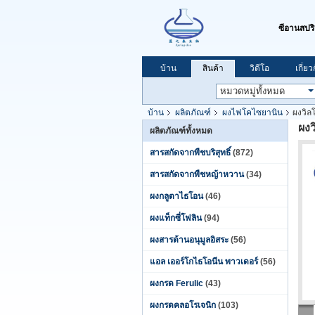
ซีอานสปร
บ้าน
สินค้า
วิดีโอ
เกี่ย
บ้าน
ผลิตภัณฑ์
ผงไฟโคไซยานิน
ผงวิล
ผงว
ผลิตภัณฑ์ทั้งหมด
สารสกัดจากพืชบริสุทธิ์
(872)
สารสกัดจากพืชหญ้าหวาน
(34)
ผงกลูตาไธโอน
(46)
ผงแท็กซี่โฟลิน
(94)
ผงสารต้านอนุมูลอิสระ
(56)
แอล เออร์โกไธโอนีน พาวเดอร์
(56)
ผงกรด Ferulic
(43)
ผงกรดคลอโรเจนิก
(103)