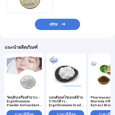
চালিয়ে
แนะนำผลิตภัณฑ์
วัตถุดิบเครื่องสำอาง L-
แอนติออคไซเดนต์ต้าน
Pharmaceutic
Ergothioneine
การแก่ตัว L-
Morinda Offici
Powder Antioxidants
Ergothioneine Grade
Extract Brown
Skin Care
Cosmetic CAS 497-
Powder สำหรับ
30-3
หนัก
ราคาดีที่สุด
ราคาดีที่สุด
ราคาดีที่ส