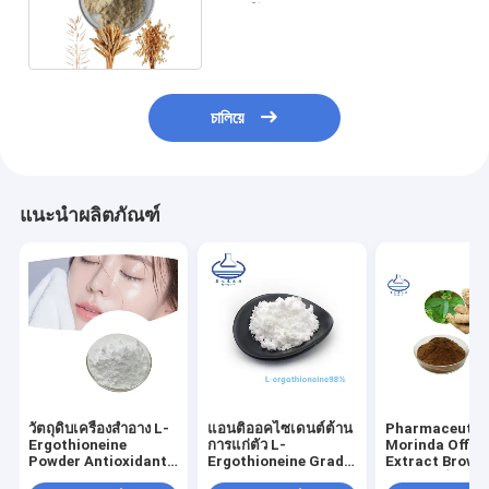
ข้าวโอ๊ต Oat Seed Powder
চালিয়ে
แนะนำผลิตภัณฑ์
วัตถุดิบเครื่องสำอาง L-
แอนติออคไซเดนต์ต้าน
Pharmaceutic
Ergothioneine
การแก่ตัว L-
Morinda Offici
Powder Antioxidants
Ergothioneine Grade
Extract Brown
Skin Care
Cosmetic CAS 497-
Powder สำหรับ