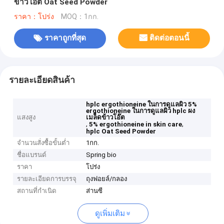
ข้าวโอ๊ต Oat Seed Powder
ราคา：โปร่ง
MOQ：1กก.
ราคาถูกที่สุด
ติดต่อตอนนี้
รายละเอียดสินค้า
hplc ergothioneine ในการดูแลผิว 5%
ergothioneine ในการดูแลผิว hplc ผง
แสงสูง
เมล็ดข้าวโอ๊ต
,
,
5% ergothioneine in skin care
hplc Oat Seed Powder
จำนวนสั่งซื้อขั้นต่ำ
1กก.
ชื่อแบรนด์
Spring bio
ราคา
โปร่ง
รายละเอียดการบรรจุ
ถุงฟอยล์/กลอง
สถานที่กำเนิด
ส่านซี
ดูเพิ่มเติม